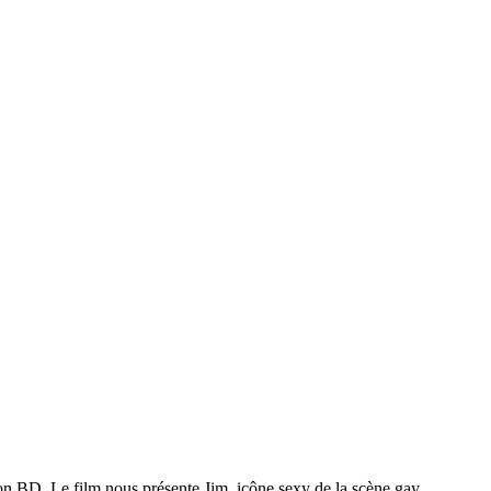
yon BD. Le film nous présente
Jim, icône sexy de la scène gay