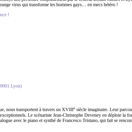
étrange virus qui transforme les hommes gays… en mecs hétéro !
nce !
 69001 Lyon)
e
e, nous transportent à travers un XVIII
siècle imaginaire. Leur parcou
tes exceptionnels. Le scénariste Jean-Christophe Deveney en déploie la 
dialogue avec le piano et synthé de Francesco Tristano, qui fait se renc