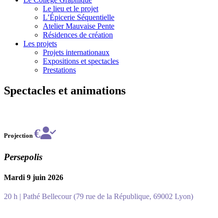
Le lieu et le projet
L’Épicerie Séquentielle
Atelier Mauvaise Pente
Résidences de création
Les projets
Projets internationaux
Expositions et spectacles
Prestations
Spectacles et animations
€
Projection
Persepolis
Mardi 9 juin 2026
20 h | Pathé Bellecour (79 rue de la République, 69002 Lyon)