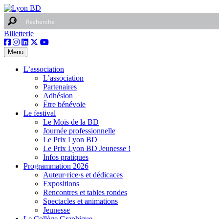
Billetterie
Menu
L’association
L’association
Partenaires
Adhésion
Être bénévole
Le festival
Le Mois de la BD
Journée professionnelle
Le Prix Lyon BD
Le Prix Lyon BD Jeunesse !
Infos pratiques
Programmation 2026
Auteur·rice·s et dédicaces
Expositions
Rencontres et tables rondes
Spectacles et animations
Jeunesse
Le Collège Graphique