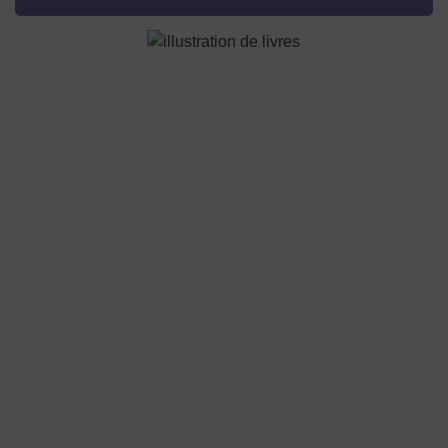
Collège Graphique
Contact
Programmation
13, rue de Flesselles
Infos pratiques
69001 LYON
contact@lyonbd.com
Partenaires
04 82 91 77 74
Mentions légales