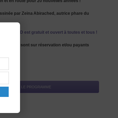
in et en route pour 20 nouvelles années !
ssinée par Zeina Abirached, autrice phare du
val Lyon BD est gratuit et ouvert à toutes et tous !
animations sont sur réservation et/ou payants
ant).
LÉCHARGEZ LE PROGRAMME