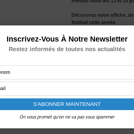
Rendez-vous les 13 et 14 ju
Découvrez notre affiche, de
festival cette année.
Cette année encore, le festi
Inscrivez-Vous À Notre Newsletter
Restez informés de toutes nos actualités
Seuls quelques ateliers et 
(tout est indiqué le cas éché
TÉ
On vous promet qu'on ne va pas vous spammer