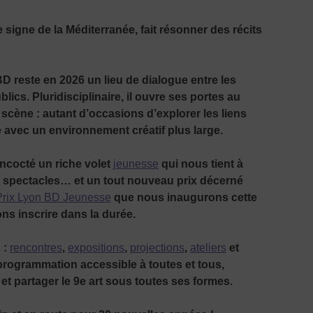
e signe de la Méditerranée, fait résonner des récits
BD reste en 2026 un lieu de dialogue entre les
ublics. Pluridisciplinaire, il ouvre ses portes au
 scène : autant d’occasions d’explorer les liens
 avec un environnement créatif plus large.
cocté un riche volet
jeunesse
qui nous tient à
s, spectacles… et un tout nouveau prix décerné
Prix Lyon BD Jeunesse
que nous inaugurons cette
ns inscrire dans la durée.
 :
rencontres
,
expositions
,
projections
,
ateliers
et
ogrammation accessible à toutes et tous,
et partager le 9
e
art sous toutes ses formes.